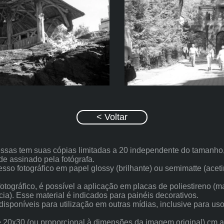
< Voltar
ssas tem suas cópias limitadas a 20 independente do tamanho,
de assinado pela fotógrafa.
o fotográfico em papel glossy (brilhante) ou semimatte (acet
tográfico, é possível a aplicação em placas de poliestireno (m
cia). Esse material é indicados para painéis decorativos.
poníveis para utilização em outras mídias, inclusive para uso
0x30 (ou proporcional à dimensões da imagem original) cm at